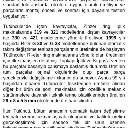
standart toleranslarda ölçülere uygun olarak üretiliyor ve
parçaların montaj öncesi ve sonrası için dayanım testleri
uygulanıyor.
Tütüncüler'de içten kavrayıcılar, Zinzer ring iplik
makinalarında
319
ve
321
modellerine, dıştan kavrayıcılar
ise
330
ve
421
modellerine yönelik üretiliyor.
1999
yılı
başında Riter
G 30
ve
G 33
modellerinde bulunan otomatik
takım değiştirme tertibatı parçalarının üretimine de başlayan
Tütüncüler, Ri-eter ring makinalanna yönelik olan üretimleri
için ilk siparişleri de almış. Topkapı İplik ve Ki-paş'a verilen
bu parçalar başanyla çalışmaya başlamış durumda Üretilen
tüm parçalar orjinal ölçülerinde olup parça parça
yedekleriyle değiştirilme imkanını da sunuyor. Ayrıca 99 yılı
başından itibaren Tütüncüler tesislerinde üretime alınan
diğer bir ürün de şönil makinaları için özellikle mekanik
sürtünmelere dayanıklı teknik termo plastiklerinden üretilen
29 x 8 x 5.5 mm
ölçülerinde ürethan silindiri.
İlter Tütüncü, bütün amacının otomatik takım değiştirme
tertibatı üzerine uzmanlaşmak olduğunu ve kaliteli üretim
gerçekleştirmek için sadece tek bir ürün üzerine