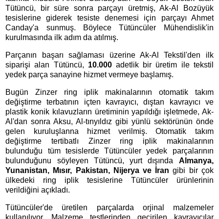
Tütüncü, bir süre sonra parçayı üretmiş, Ak-Al Bozüyük
tesislerine giderek tesiste denemesi için parçayı Ahmet
Canday'a sunmuş. Böylece Tütüncüler Mühendislik'in
kurulmasında ilk adım da atılmış.
Parçanın başarı sağlaması üzerine Ak-Al Tekstil'den ilk
siparişi alan Tütüncü,
10.000
adetlik bir üretim ile tekstil
yedek parça sanayine hizmet vermeye başlamış.
Bugün Zinzer ring iplik makinalarının otomatik takım
değiştirme terbatının içten kavrayıcı, dıştan kavrayıcı ve
plastik konik kılavuzların üretiminin yapıldığı işletmede, Ak-
Al'dan sonra Aksu, Al-tınyıldız gibi yünlü sektörünün önde
gelen kuruluşlanna hizmet verilmiş. Otomatik takım
değiştirme tertibatlı Zinzer ring iplik makinalarının
bulunduğu tüm tesislerde Tütüncüler yedek parçalarının
bulunduğunu söyleyen Tütüncü, yurt dışında
Almanya,
Yunanistan, Mısır, Pakistan, Nijerya ve İran
gibi bir çok
ülkedeki ring iplik tesislerine Tütüncüler ürünlerinin
verildiğini açıkladı.
Tütüncüler'de üretilen parçalarda orjinal malzemeler
kullanılıyor. Malzeme testlerinden geçirilen kavrayıcılar