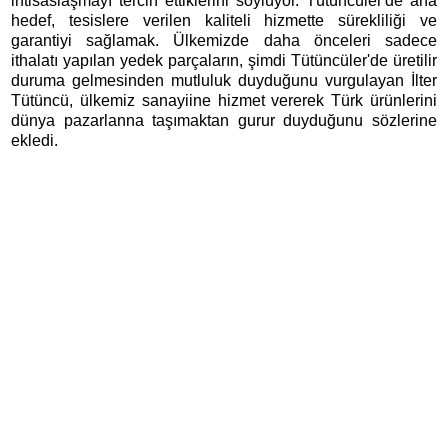
ihtisaslaşmayı tercih ettiklerini söylüyor. Tütüncüler'de ana
hedef, tesislere verilen kaliteli hizmette sürekliliği ve
garantiyi sağlamak. Ülkemizde daha önceleri sadece
ithalatı yapılan yedek parçaların, şimdi Tütüncüler'de üretilir
duruma gelmesinden mutluluk duyduğunu vurgulayan İlter
Tütüncü, ülkemiz sanayiine hizmet vererek Türk ürünlerini
dünya pazarlanna taşımaktan gurur duyduğunu sözlerine
ekledi.