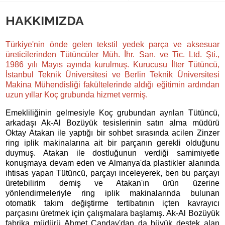
HAKKIMIZDA
Türkiye'nin önde gelen tekstil yedek parça ve aksesuar
üreticilerinden Tütüncüler Müh. İhr. San. ve Tic. Ltd. Şti.,
1986 yılı Mayıs ayında kurulmuş. Kurucusu İlter Tütüncü,
İstanbul Teknik Üniversitesi ve Berlin Teknik Üniversitesi
Makina Mühendisliği fakültelerinde aldığı eğitimin ardından
uzun yıllar Koç grubunda hizmet vermiş.
Emekliliğinin gelmesiyle Koç grubundan ayrılan Tütüncü,
arkadaşı Ak-Al Bozüyük tesislerinin satın alma müdürü
Oktay Atakan ile yaptığı bir sohbet sırasında acilen Zinzer
ring iplik makinalarına ait bir parçanın gerekli olduğunu
duymuş. Atakan ile dostluğunun verdiği samimiyetle
konuşmaya devam eden ve Almanya'da plastikler alanında
ihtisas yapan Tütüncü, parçayı inceleyerek, ben bu parçayı
üretebilirim demiş ve Atakan'ın ürün üzerine
yönlendirmeleriyle ring iplik makinalarında bulunan
otomatik takım değiştirme tertibatının içten kavrayıcı
parçasını üretmek için çalışmalara başlamış. Ak-Al Bozüyük
fabrika müdürü Ahmet Canday'dan da büyük destek alan